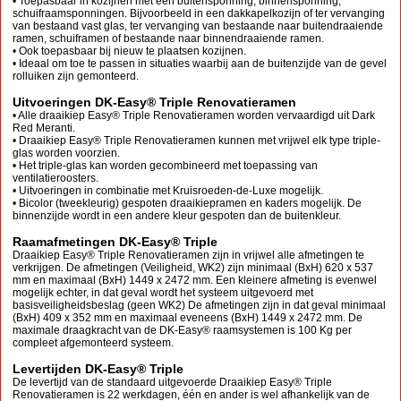
• Toepasbaar in kozijnen met een buitensponning, binnensponning,
schuifraamsponningen. Bijvoorbeeld in een dakkapelkozijn of ter vervanging
van bestaand vast glas, ter vervanging van bestaande naar buitendraaiende
ramen, schuiframen of bestaande naar binnendraaiende ramen.
• Ook toepasbaar bij nieuw te plaatsen kozijnen.
• Ideaal om toe te passen in situaties waarbij aan de buitenzijde van de gevel
rolluiken zijn gemonteerd.
Uitvoeringen DK-Easy® Triple Renovatieramen
• Alle draaikiep Easy® Triple Renovatieramen worden vervaardigd uit Dark
Red Meranti.
• Draaikiep Easy® Triple Renovatieramen kunnen met vrijwel elk type triple-
glas worden voorzien.
• Het triple-glas kan worden gecombineerd met toepassing van
ventilatieroosters.
• Uitvoeringen in combinatie met Kruisroeden-de-Luxe mogelijk.
• Bicolor (tweekleurig) gespoten draaikiepramen en kaders mogelijk. De
binnenzijde wordt in een andere kleur gespoten dan de buitenkleur.
Raamafmetingen DK-Easy® Triple
Draaikiep Easy® Triple Renovatieramen zijn in vrijwel alle afmetingen te
verkrijgen. De afmetingen (Veiligheid, WK2) zijn minimaal (BxH) 620 x 537
mm en maximaal (BxH) 1449 x 2472 mm. Een kleinere afmeting is evenwel
mogelijk echter, in dat geval wordt het systeem uitgevoerd met
basisveiligheidsbeslag (geen WK2) De afmetingen zijn in dat geval minimaal
(BxH) 409 x 352 mm en maximaal eveneens (BxH) 1449 x 2472 mm. De
maximale draagkracht van de DK-Easy® raamsystemen is 100 Kg per
compleet afgemonteerd systeem.
Levertijden DK-Easy® Triple
De levertijd van de standaard uitgevoerde Draaikiep Easy® Triple
Renovatieramen is 22 werkdagen, één en ander is wel afhankelijk van de