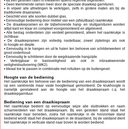
• Bij een gesloten raam is inwateren tijdens regenval uitgesloten.
• Geen klemmende ramen meer door de speciale draaikiep garnituren.
• In vrijwel alle afmetingen te verkrijgen, zelfs in grotere maten als bij de
traditionele draairamen.
• Geschikt voor alle soorten dubbel glas.
• Eenvoudige bediening door middel van een (afsluitbaar) raamkrukje.
• De draaikiepramen en de bijbehorende hang- en sluitgarnituren worden
altijd kant en klaar en compleet voorgemonteerd en afgeleverd.
• Alle beslag onderdelen zijn verdekt gemonteerd, alleen het raamkrukje is
zichtbaar.
• De draaikiepramen zijn volledig nastelbaar, zowel zijdelings als ook
in hoogte en diepte.
• Eenvoudig in te hangen en uit te halen ten behoeve van schilderwerken of
groot onderhoud.
• Eenvoudig te schilderen door de wegdraaiende hangzijde.
• Verkrijgbaar in basisveiligheid als ook in inbraakwerende
veiligheidsuitvoering (WK2).
• Ideaal toe te passen in combinatie met rolluiken op de buitengevel.
Hoogte van de bediening
Het raamkrukje ten behoeve van de bediening van een draaikiepraam wordt
op een variërende maar vaste hoogtemaat gemonteerd. De krukhoogte is
namelijk gerelateerd aan de hoogte van het draaikiepraam c.q. het
draaikiepgarnituur.
Bediening van een draaikiepraam
Het raamkrukje bedient op eenvoudige wijze alle sluitnokken en raam
scharnierdelen van het draaikiepraam. Bij een gesloten stand staat het
raamkrukje naar beneden, zodra het raamkrukje in de horizontale stand
bediend wordt staat het draaikiepraam in de draaistand, bij de valstand dient
het raamkrukje in verticale stand naar boven te worden bediend.