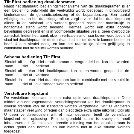
Tilt First bediening draaikiepramen
Naast het standaard bedieningsmechanisme van de draaikiepramen is er
een bediening ontwikkeld die veelvuldig wordt toegepast in bijvoorbeeld
kinderkamers, de gehandicaptenzorg of de bejaardenzorg. Een aantal
wijzigingen aan het draaikiepgarnituur zorgt ervoor dat het draaikiepraam
alleen in de valstand kan worden geopend zodra het raamkrukje in
horizontale stand wordt bediend. Hiermee wordt een extra doorval
beveiliging gecreëerd en is in voornoemde situaties veelal geen overbodige
aanschaf. Indien het raamkrukje in verticale stand naar boven wordt bediend
staat het draaikiepraam in de draaistand echter, om deze te kunnen bedienen
heeft U een sleutel nodig en kan het raamkrukje alleen gelijktijdig in
combinatie met de sleutel worden bediend.
Schema bediening Tilt First
Sleutel uit
- Op
- Het draaikiepraam is vergrendeld en kan niet worden
raam
slot
bediend.
Sleutel uit
- Van
- Het draaikiepraam kan alleen worden geopend in de
raam
slot af
valstand.
Sleutel in
- Van
- Het draaikiepraam kan in combinatie met de sleutel in
raam
slot af
alle standen worden bediend.
Verstelbare kiepstand
De verstelbare kiepstand is een extra optie voor draaikiepramen. Door
middel van een zogenaamde verluchtingsschaar kan het draaikiepraam in
diverse standen van de kiepstand worden vergrendeld. Wilt U ventileren
maar staat er veel wind of regen dan biedt deze extra optie uitkomst. Ook als
U geen ventilatieroosters wilt of mag toepassen biedt de verstelbare
kiepstand de oplossing. Een ontgrendeld raam is overigens nooit
inbraakwerend. De minimale breedte afmeting van het draaikiepraam is
echter groter dan normaal en kan hierom niet in elke situatie worden
toegepast.