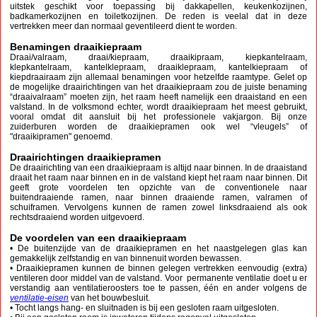
uitstek geschikt voor toepassing bij dakkapellen, keukenkozijnen,
badkamerkozijnen en toiletkozijnen. De reden is veelal dat in deze
vertrekken meer dan normaal geventileerd dient te worden.
Benamingen draaikiepraam
Draai/valraam, draai/kiepraam, draaikipraam, kiepkantelraam,
klepkantelraam, kantelklepraam, draaiklepraam, kantelkiepraam of
kiepdraairaam zijn allemaal benamingen voor hetzelfde raamtype. Gelet op
de mogelijke draairichtingen van het draaikiepraam zou de juiste benaming
“draaivalraam” moeten zijn, het raam heeft namelijk een draaistand en een
valstand. In de volksmond echter, wordt draaikiepraam het meest gebruikt,
vooral omdat dit aansluit bij het professionele vakjargon. Bij onze
zuiderburen worden de draaikiepramen ook wel “vleugels”
of
"draaikipramen"
genoemd.
Draairichtingen draaikiepramen
De draairichting van een draaikiepraam is altijd naar binnen. In de draaistand
draait het raam naar binnen en in de valstand kiept het raam naar binnen. Dit
geeft grote voordelen ten opzichte van de conventionele naar
buitendraaiende ramen, naar binnen draaiende ramen, valramen of
schuiframen. Vervolgens kunnen de ramen zowel linksdraaiend als ook
rechtsdraaiend worden uitgevoerd.
De voordelen van een draaikiepraam
• De buitenzijde van de draaikiepramen en het naastgelegen glas kan
gemakkelijk zelfstandig en van binnenuit worden bewassen.
• Draaikiepramen kunnen de binnen gelegen vertrekken eenvoudig (extra)
ventileren door middel van de valstand. Voor permanente ventilatie doet u er
verstandig aan ventilatieroosters toe te passen, één en ander volgens de
ventilatie-eisen
van het bouwbesluit.
• Tocht langs hang- en sluitnaden is bij een gesloten raam uitgesloten.