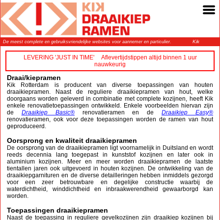
Kik
De meest complete en gebruiksvriendelijke websites voor aannemer en particulier.
Draaikiepramen
LEVERING 'JUST IN TIME' Aflevertijdstippen altijd binnen 1 uur
nauwkeurig
Draai/kiepramen
Kik Rotterdam is producent van diverse toepassingen van houten
draaikiepramen. Naast de reguliere draaikiepramen van hout, welke
doorgaans worden geleverd in combinatie met complete kozijnen, heeft Kik
enkele renovatietoepassingen ontwikkeld. Enkele voorbeelden hiervan zijn
de
Draaikiep Basic®
renovatieramen en de
Draaikiep Easy®
renovatieramen, ook voor deze toepassingen worden de ramen van hout
geproduceerd.
Oorsprong en kwaliteit draaikiepramen
De oorsprong van de draaikiepramen ligt voornamelijk in Duitsland en wordt
reeds decennia lang toegepast in kunststof kozijnen en later ook in
aluminium kozijnen. Meer en meer worden draaikiepramen de laatste
tientallen jaren ook uitgevoerd in houten kozijnen. De ontwikkeling van de
draaikiepgarnituren en de diverse detailleringen hebben inmiddels gezorgd
voor een zeer betrouwbare en degelijke constructie waarbij de
waterdichtheid, winddichtheid en inbraakwerendheid gewaarborgd kan
worden.
Toepassingen draaikiepramen
Naast de toepassing in reguliere gevelkozijnen zijn draaikiep kozijnen bij