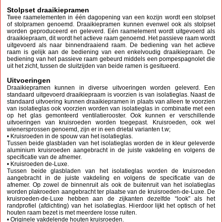
Stolpset draaikiepramen
Twee raamelementen in één dagopening van een kozijn wordt een stolpset
of stolpramen genoemd. Draaikiepramen kunnen evenwel ook als stolpset
worden geproduceerd en geleverd. Eén raamelement wordt uitgevoerd als
draaikiepraam, dit wordt het actieve raam genoemd. Het passieve raam wordt
uitgevoerd als naar binnendraaiend raam. De bediening van het actieve
raam is gelijk aan de bediening van een enkelvoudig draaikiepraam. De
bediening van het passieve raam gebeurd middels een pompespagnolet die
uit het zicht, tussen de sluitzijden van beide ramen is gesitueerd.
Uitvoeringen
Draaikiepramen kunnen in diverse uitvoeringen worden geleverd. Een
standaard uitgevoerd draaikiepraam is voorzien is van isolatieglas. Naast de
standaard uitvoering kunnen draaikiepramen in plaats van alleen te voorzien
van isolatieglas ook voorzien worden van isolatieglas in combinatie met een
op het glas gemonteerd ventilatierooster. Ook kunnen er verschillende
uitvoeringen van kruisroeden worden toegepast. Kruisroeden, ook wel
wienersprossen genoemd, zijn er in een drietal varianten t.w;
• Kruisroeden in de spouw van het isolatieglas.
Tussen beide glasbladen van het isolatieglas worden de in kleur geleverde
aluminium kruisroeden aangebracht in de juiste vakdeling en volgens de
specificatie van de afnemer.
• Kruisroeden de-Luxe.
Tussen beide glasbladen van het isolatieglas worden de kruisroeden
aangebracht in de juiste vakdeling en volgens de specificatie van de
afnemer. Op zowel de binnenruit als ook de buitenruit van het isolatieglas
worden plakroeden aangebracht ter plaatse van de kruisroeden-de-Luxe. De
kruisroeden-de-Luxe hebben aan de zijkanten dezelfde “look” als het
randprofiel (afdichting) van het isolatieglas. Hierdoor lijkt het optisch of het
houten raam bezet is met meerdere losse ruiten.
• Originele vakdelende houten kruisroeden.